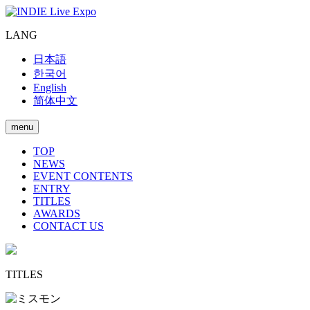
LANG
日本語
한국어
English
简体中文
menu
TOP
NEWS
EVENT CONTENTS
ENTRY
TITLES
AWARDS
CONTACT US
TITLES