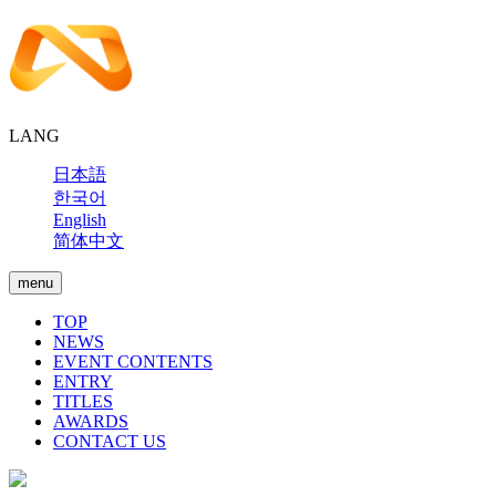
LANG
日本語
한국어
English
简体中文
menu
TOP
NEWS
EVENT CONTENTS
ENTRY
TITLES
AWARDS
CONTACT US