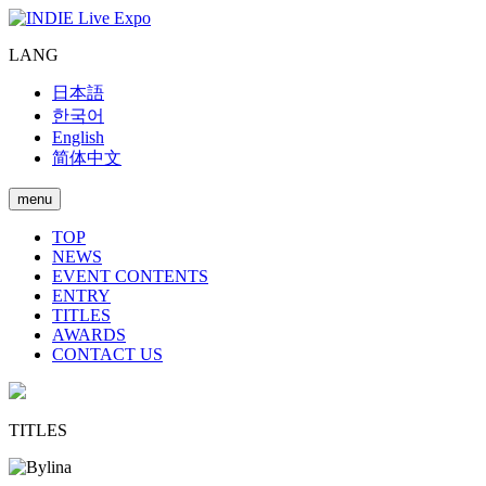
LANG
日本語
한국어
English
简体中文
menu
TOP
NEWS
EVENT CONTENTS
ENTRY
TITLES
AWARDS
CONTACT US
TITLES