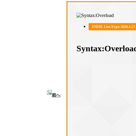
INDIE Live Expo 2026.4.25
Syntax:Overloa
前へ