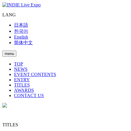
LANG
日本語
한국어
English
简体中文
menu
TOP
NEWS
EVENT CONTENTS
ENTRY
TITLES
AWARDS
CONTACT US
TITLES