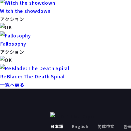
Witch the showdown
アクション
Fallosophy
アクション
ReBlade: The Death Spiral
一覧へ戻る
日本語
English
简体中文
한