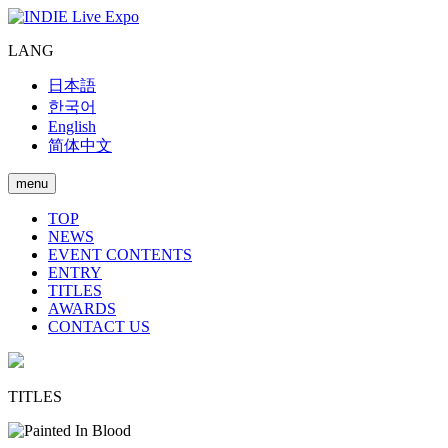
LANG
日本語
한국어
English
简体中文
menu
TOP
NEWS
EVENT CONTENTS
ENTRY
TITLES
AWARDS
CONTACT US
TITLES