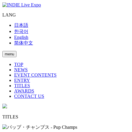
LANG
日本語
한국어
English
简体中文
menu
TOP
NEWS
EVENT CONTENTS
ENTRY
TITLES
AWARDS
CONTACT US
TITLES