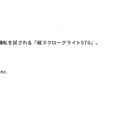
機転を試される『縦スクローグライトSTG』。
nc.