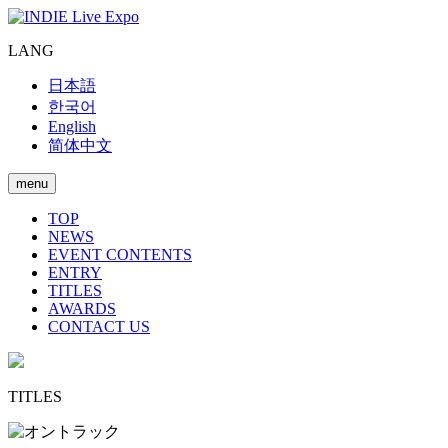
LANG
日本語
한국어
English
简体中文
menu
TOP
NEWS
EVENT CONTENTS
ENTRY
TITLES
AWARDS
CONTACT US
TITLES