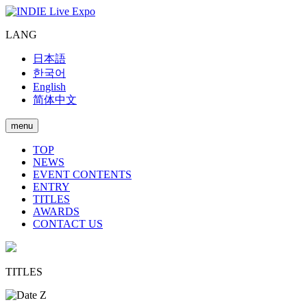
LANG
日本語
한국어
English
简体中文
menu
TOP
NEWS
EVENT CONTENTS
ENTRY
TITLES
AWARDS
CONTACT US
TITLES