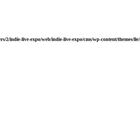
rs/2/indie-live-expo/web/indie-live-expo/cms/wp-content/themes/ile/s