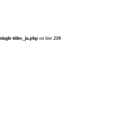
ingle-titles_ja.php
on line
219