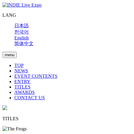
LANG
日本語
한국어
English
简体中文
menu
TOP
NEWS
EVENT CONTENTS
ENTRY
TITLES
AWARDS
CONTACT US
TITLES