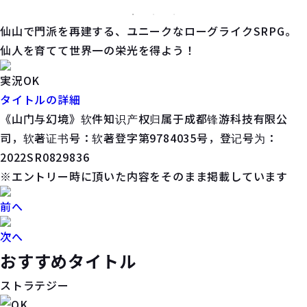
仙山で門派を再建する、ユニークなローグライクSRPG。
仙人を育てて世界一の栄光を得よう！
実況OK
タイトルの詳細
《山门与幻境》软件知识产权归属于成都锋游科技有限公
司，软著证书号：软著登字第9784035号，登记号为：
2022SR0829836
※エントリー時に頂いた内容をそのまま掲載しています
前へ
次へ
おすすめタイトル
ストラテジー