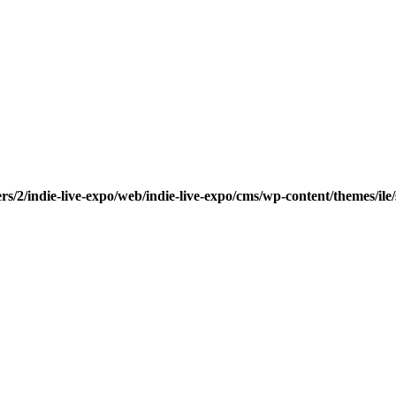
rs/2/indie-live-expo/web/indie-live-expo/cms/wp-content/themes/ile/s