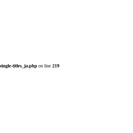
ingle-titles_ja.php
on line
219