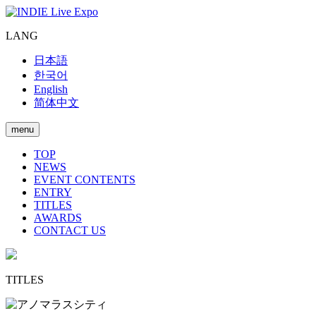
LANG
日本語
한국어
English
简体中文
menu
TOP
NEWS
EVENT CONTENTS
ENTRY
TITLES
AWARDS
CONTACT US
TITLES