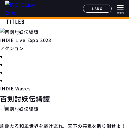
LANG
menu
日本語
TITLES
English
简体中文
INDIE Live Expo 2023
한국어
アクション
INDIE Waves
百剣討妖伝綺譚
絢爛たる和風世界を駆け巡れ、天下の悪鬼を斬り倒せよ！