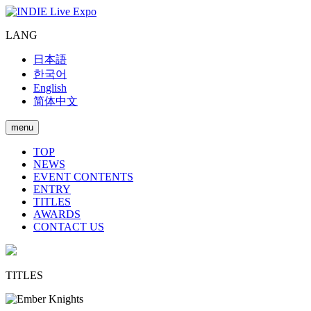
LANG
日本語
한국어
English
简体中文
menu
TOP
NEWS
EVENT CONTENTS
ENTRY
TITLES
AWARDS
CONTACT US
TITLES