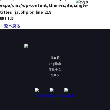
expo/cms/wp-content/themes/ile/single-
titles_ja.php
on line
219
NO TITLE
一覧へ戻る
日本語
English
简体中文
한국어