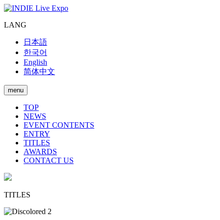
LANG
日本語
한국어
English
简体中文
menu
TOP
NEWS
EVENT CONTENTS
ENTRY
TITLES
AWARDS
CONTACT US
TITLES