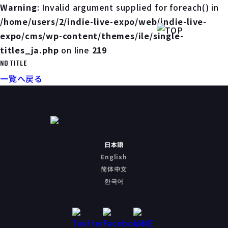
Warning
: Invalid argument supplied for foreach() in
/home/users/2/indie-live-expo/web/indie-live-
expo/cms/wp-content/themes/ile/single-
titles_ja.php
on line
219
NO TITLE
一覧へ戻る
日本語
English
简体中文
한국어