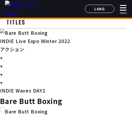
LANG
menu
日本語
TITLES
English
简体中文
INDIE Live Expo Winter 2022
한국어
アクション
INDIE Waves DAY2
Bare Butt Boxing