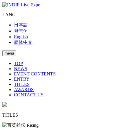
LANG
日本語
한국어
English
简体中文
menu
TOP
NEWS
EVENT CONTENTS
ENTRY
TITLES
AWARDS
CONTACT US
TITLES