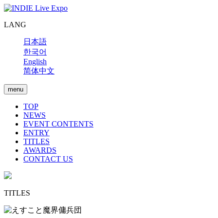
LANG
日本語
한국어
English
简体中文
menu
TOP
NEWS
EVENT CONTENTS
ENTRY
TITLES
AWARDS
CONTACT US
TITLES