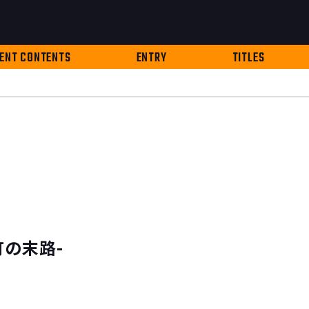
ENT CONTENTS
ENTRY
TITLES
の末路-