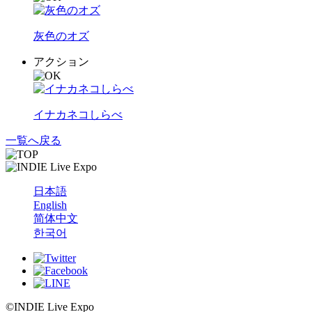
灰色のオズ
アクション
イナカネコしらべ
一覧へ戻る
日本語
English
简体中文
한국어
©INDIE Live Expo