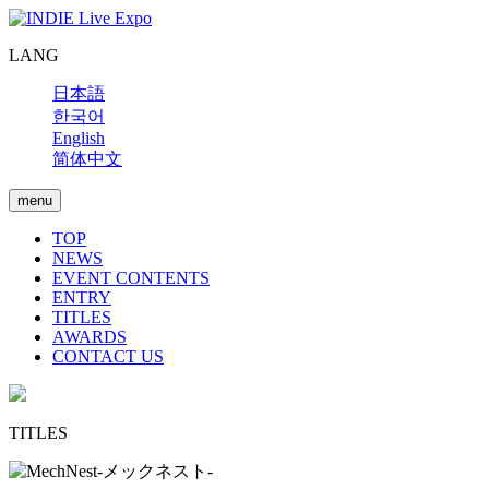
LANG
日本語
한국어
English
简体中文
menu
TOP
NEWS
EVENT CONTENTS
ENTRY
TITLES
AWARDS
CONTACT US
TITLES