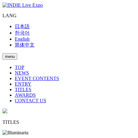
LANG
日本語
한국어
English
简体中文
menu
TOP
NEWS
EVENT CONTENTS
ENTRY
TITLES
AWARDS
CONTACT US
TITLES