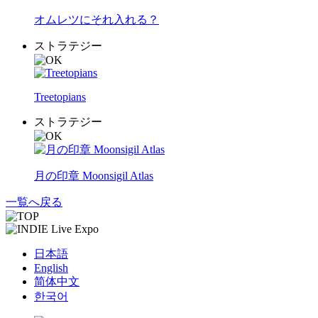
オムレツにそれ入れる？
ストラテジー
Treetopians
ストラテジー
月の印章 Moonsigil Atlas
一覧へ戻る
日本語
English
简体中文
한국어