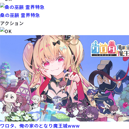
桑の巫韻 霊界特急
アクション
ワロタ、俺の家のとなり魔王城www​