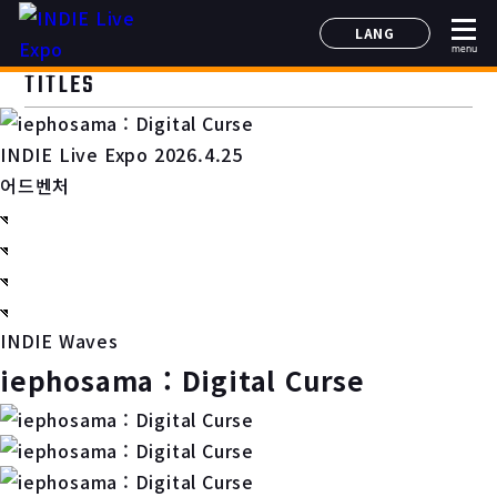
LANG
menu
日本語
TITLES
English
简体中文
INDIE Live Expo 2026.4.25
한국어
어드벤처
INDIE Waves
iephosama : Digital Curse