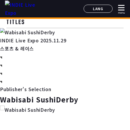
LANG
menu
日本語
TITLES
English
简体中文
INDIE Live Expo 2025.11.29
한국어
스포츠 & 레이스
Publisher's Selection
Wabisabi SushiDerby