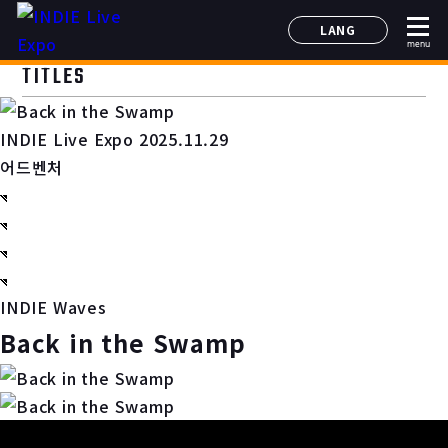
LANG
menu
日本語
TITLES
English
简体中文
INDIE Live Expo 2025.11.29
한국어
어드벤처
INDIE Waves
Back in the Swamp