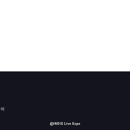
국어
©INDIE Live Expo