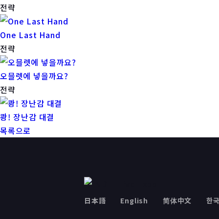
전략
One Last Hand
전략
오믈렛에 넣을까요?
전략
쾅! 장난감 대결
목록으로
日本語
English
简体中文
한