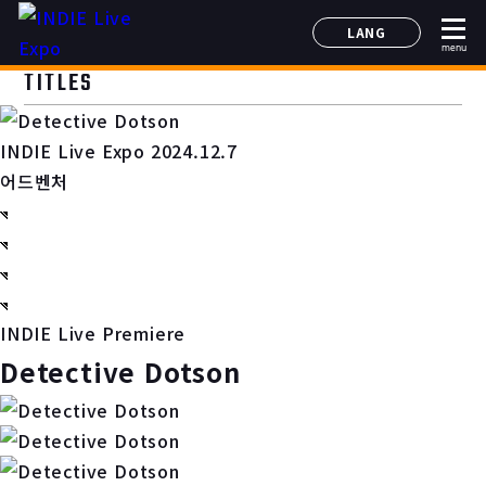
LANG
menu
日本語
TITLES
English
简体中文
INDIE Live Expo 2024.12.7
한국어
어드벤처
INDIE Live Premiere
Detective Dotson