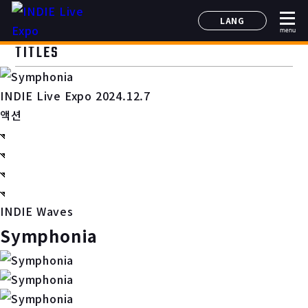
LANG
menu
日本語
TITLES
English
简体中文
INDIE Live Expo 2024.12.7
한국어
액션
INDIE Waves
Symphonia