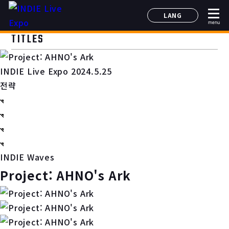
LANG
menu
日本語
TITLES
English
简体中文
INDIE Live Expo 2024.5.25
한국어
전략
INDIE Waves
Project: AHNO's Ark