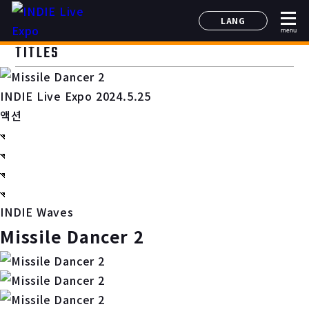
LANG
menu
日本語
TITLES
English
简体中文
INDIE Live Expo 2024.5.25
한국어
액션
INDIE Waves
Missile Dancer 2