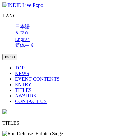
LANG
日本語
한국어
English
简体中文
menu
TOP
NEWS
EVENT CONTENTS
ENTRY
TITLES
AWARDS
CONTACT US
TITLES