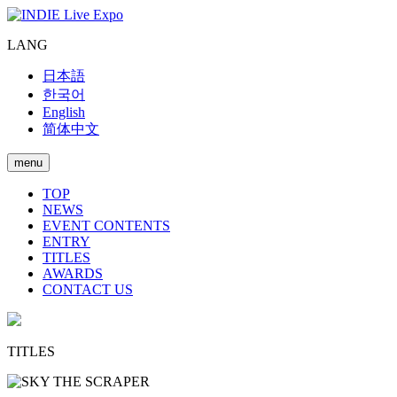
LANG
日本語
한국어
English
简体中文
menu
TOP
NEWS
EVENT CONTENTS
ENTRY
TITLES
AWARDS
CONTACT US
TITLES