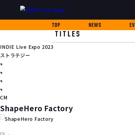
TOP
NEWS
EV
TITLES
INDIE Live Expo 2023
ストラテジー
CM
ShapeHero Factory