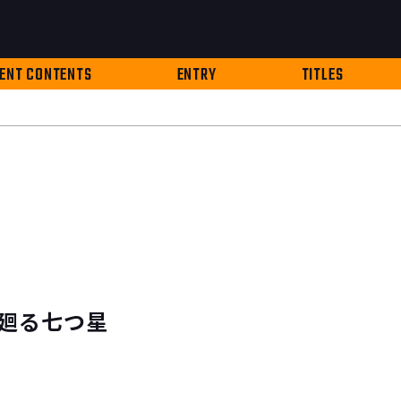
ENT CONTENTS
ENTRY
TITLES
廻る七つ星