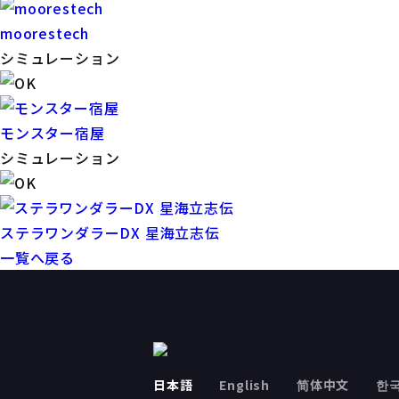
moorestech
シミュレーション
モンスター宿屋
シミュレーション
ステラワンダラーDX 星海立志伝
一覧へ戻る
日本語
English
简体中文
한