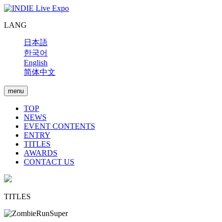
LANG
日本語
한국어
English
简体中文
menu
TOP
NEWS
EVENT CONTENTS
ENTRY
TITLES
AWARDS
CONTACT US
TITLES