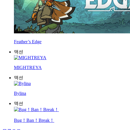
Feather’s Edge
액션
MIGHTREYA
액션
Bylina
액션
Bug！Ban！Break！