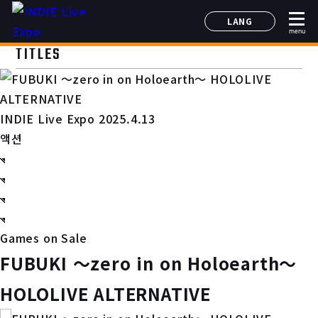
LANG
menu
日本語
TITLES
English
简体中文
한국어
INDIE Live Expo 2025.4.13
액션
Games on Sale
FUBUKI ～zero in on Holoearth～
HOLOLIVE ALTERNATIVE