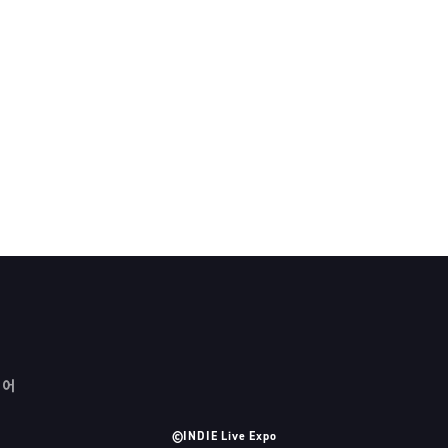
국어
©INDIE Live Expo