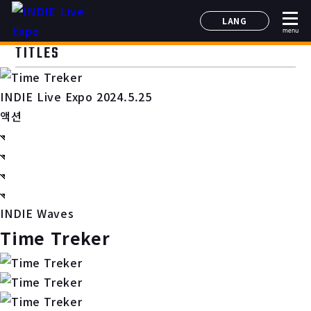
LANG
menu
日本語
TITLES
English
简体中文
INDIE Live Expo 2024.5.25
한국어
액션
INDIE Waves
Time Treker