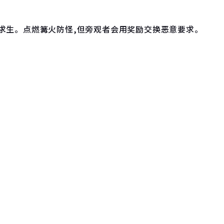
求生。点燃篝火防怪,但旁观者会用奖励交换恶意要求。