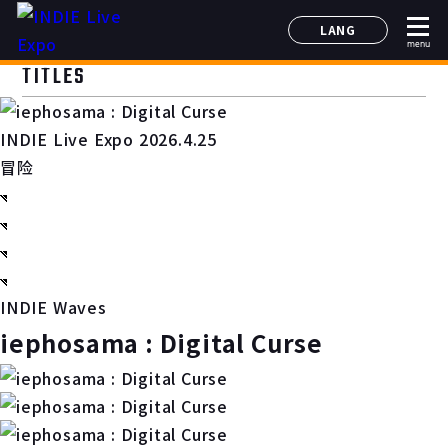
LANG
menu
日本語
TITLES
English
简体中文
INDIE Live Expo 2026.4.25
한국어
冒险
INDIE Waves
iephosama : Digital Curse