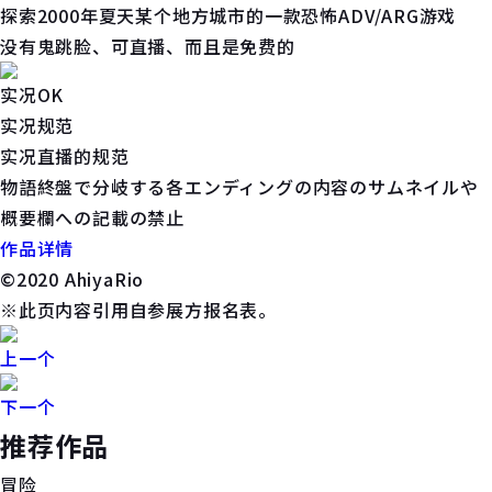
探索2000年夏天某个地方城市的一款恐怖ADV/ARG游戏
没有鬼跳脸、可直播、而且是免费的
实况OK
实况规范
实况直播的规范
物語終盤で分岐する各エンディングの内容のサムネイルや
概要欄への記載の禁止
作品详情
©️2020 AhiyaRio
※此页内容引用自参展方报名表。
上一个
下一个
推荐作品
冒险