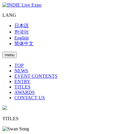
LANG
日本語
한국어
English
简体中文
menu
TOP
NEWS
EVENT CONTENTS
ENTRY
TITLES
AWARDS
CONTACT US
TITLES