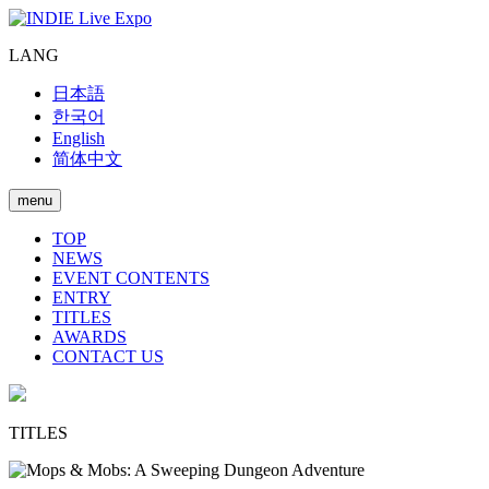
LANG
日本語
한국어
English
简体中文
menu
TOP
NEWS
EVENT CONTENTS
ENTRY
TITLES
AWARDS
CONTACT US
TITLES