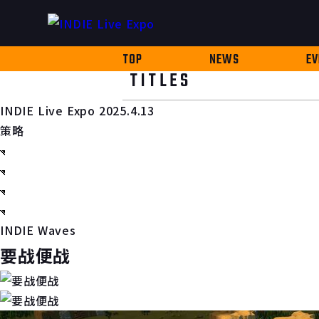
TOP
NEWS
EV
TITLES
INDIE Live Expo 2025.4.13
策略
INDIE Waves
要战便战